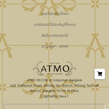
แอดไลน์เพื่อปรึกษา
แจกันดอกไม้ประดิษฐ์ทั้งหมด
อัลบั้มแจกันดอกไม้
SITEMAP - ATMO
ATMO DECOR at Emporium Bangkok
622 Sukhumvit Road, Khlong Tan district, Khlong Teoi sub
district, Bangkok 10110. M Floor.
( อยู่ตรงข้าม Sava )