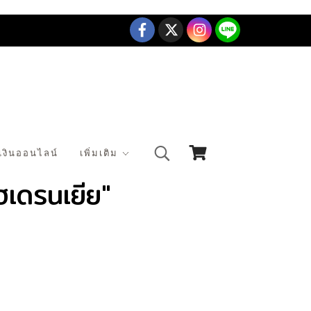
เงินออนไลน์
เพิ่มเติม
เดรนเยีย"