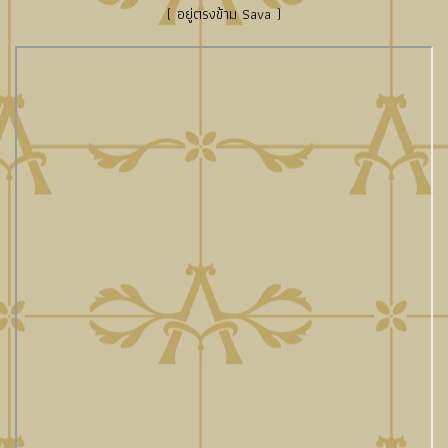
( อยู่ตรงข้าม Sava )