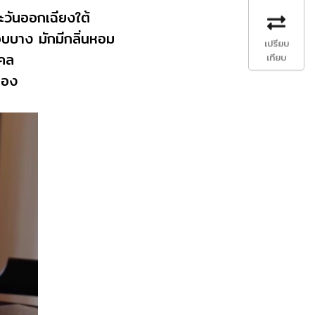
ตะวันออกเฉียงใต้
บาง มักมีกลิ่นหอม
เปรียบ
งคล
เทียบ
ทอง