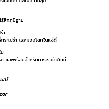
 โรแมนติก และมีความสุข
ู้สึกภูมิฐาน
ร่า
รี้กระเปร่า และมองโลกในแง่ดี
้น
ร้น และพร้อมสำหรับการเริ่มต้นใหม่
รมณ์
ecor