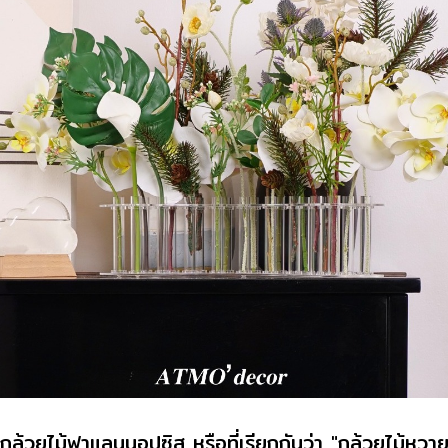
กล้วยไม้ฟาแลนนอปซิส หรือที่เรียกกันว่า "กล้วยไม้หวาย