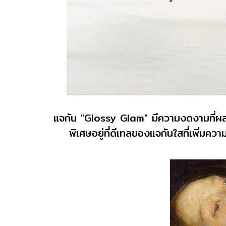
แจกัน "Glossy Glam" มีความงดงามที่ผส
พิเศษอยู่ที่ดีเทลของแจกันใสที่เพิ่มค