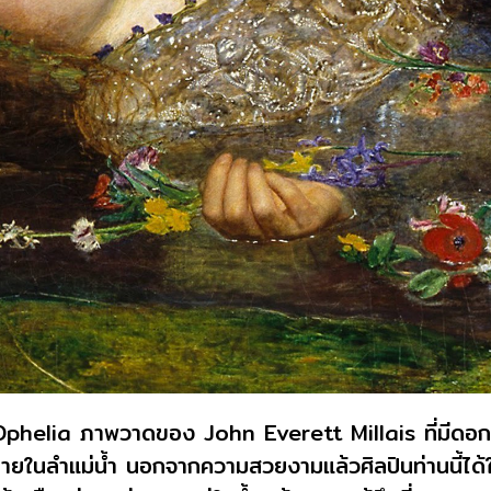
helia ภาพวาดของ John Everett Millais ที่มีดอกไ
ำตายในลำแม่น้ำ นอกจากความสวยงามแล้วศิลปินท่านนี้ได