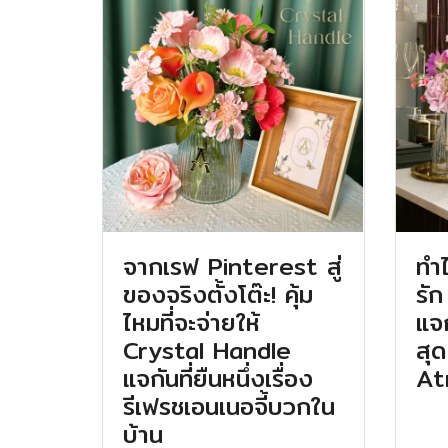
จากเรฟ Pinterest สู่
ทำ
ของจริงตั้งโต๊ะ! คุ้ม
รั
ไหมที่จะจ่ายให้
แจก
Crystal Handle
สุด
แจกันที่ยืนหนึ่งเรื่อง
At
รีเฟรชเอนเนอจี้บวกใน
บ้าน