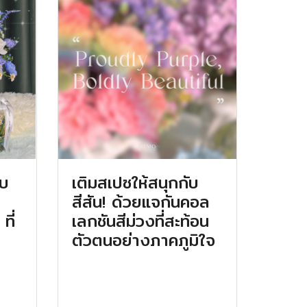
บบ
เติมสเปซให้สนุกกับ
สีสัน! ด้วยแจกันคอล
ที่
เลกชันสีม่วงที่สะท้อน
ตัวตนอย่างภาคภูมิใจ