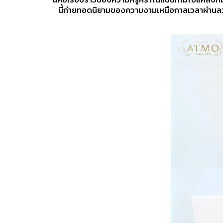
นี้ถ่ายทอดนิยามของความงามเหนือกาลเวลาผ่านล