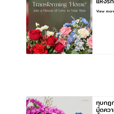
แห่งรัก
View mo
ทุบกฎก
มู้ดควา