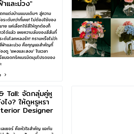
ฟ้าและม่วง"
รตกแต่งบ้านแบบเดิมๆ สู่ความ
นือระดับกว่าที่เคย! ไม่ต้องใช้ของ
ย แค่เลือกใช้สีให้ถูกต้องก็
าวได้แล้ว เผยความลับของสีสันที่
นระดับโลกหลงรัก! ทราบหรือไม่ว่า
ีฟ้าและม่วง คือกุญแจสำคัญที่
ห้องดู 'แพงและสงบ' ในเวลา
ตรียมจดทริคเนรมิตมุมโปรดของ
ะ
re
 Tall: จัดกลุ่มคู่หู
ังไง? ให้ดูหรูหรา
nterior Designer
เลเยอร์ คือหัวใจสำคัญ แจกัน