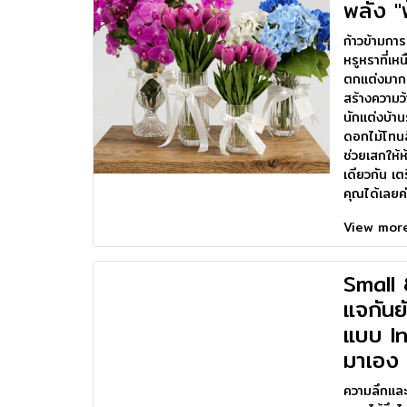
พลัง "
ก้าวข้ามกา
หรูหราที่เห
ตกแต่งมากมา
สร้างความว้
นักแต่งบ้า
ดอกไม้โทนส
ช่วยเสกให้
เดียวกัน เ
คุณได้เลยค่
View mo
Small &
แจกันย
แบบ I
มาเอง
ความลึกและ