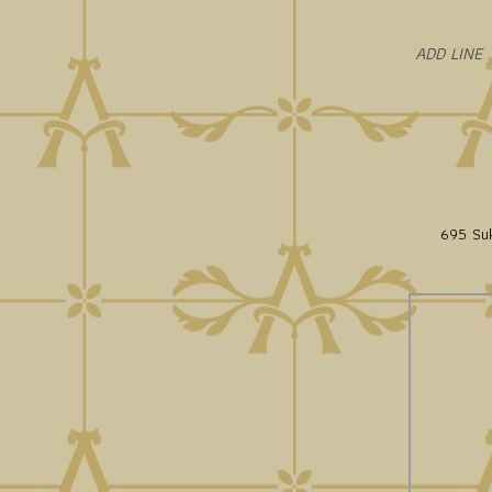
​ADD LINE
695 Suk