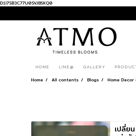
D1I7SB3C77U0SVJBSKQ0
012 345 6789
HOME
LINE@
GALLERY
PRODUC
Home
All contents
Blogs
Home Decor 
เปลี่ยน 