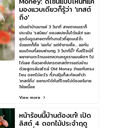
Money: ดีไซน์แบบไหนที่แค่
มองแวบเดียวก็รู้ว่า 'เทสต์
ถึง'
เดินเข้าบ้านมาแค่ 3 วินาที สายตาคนเราก็
ประเมิน 'รสนิยม' ของสเปซนั้นได้แล้ว! และ
จุดดึงดูดสายตาที่ทำงานไวที่สุดบนโต๊ะ
รับแขกก็คือ 'แจกัน' แต่คำถามคือ... แจกัน
แบบไหนที่สอบผ่านกฎ 3 วินาทีนี้? ทิ้งดีไซน์ที่
พยายามตะโกนบอกความหรูหราแบบผิดๆ ไป
ได้เลย ถึงเวลาอัปเกรดเทสต์การแต่งบ้าน
ด้วยสูตรลับสไตล์ Old Money ว่าแจกันทรง
ไหน ดอกไม้อะไร ที่วางปุ๊บก็สะท้อนคำว่า
'เทสต์ถึง' ออกมาได้ทันทีโดยไม่ต้องอธิบาย
ให้เหนื่อย
View more
หน้าร้อนนี้บ้านต้องเก๋! เปิด
ลิสต์ 4 ดอกไม้ประจำฤดู