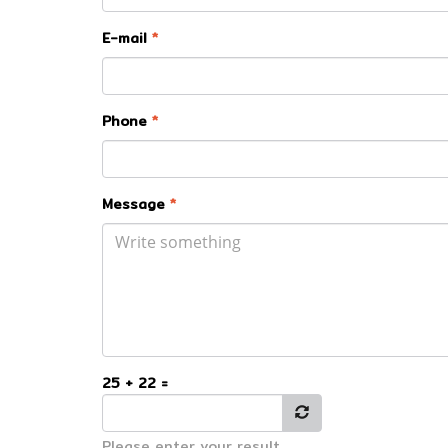
E-mail
*
Phone
*
Message
*
25 + 22 =
Please enter your result.