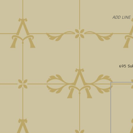
​ADD LINE
695 Suk