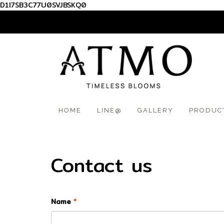
D1I7SB3C77U0SVJBSKQ0
012 345 6789
HOME
LINE@
GALLERY
PRODUC
Contact us
Name
*