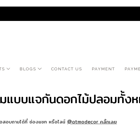
TS
BLOGS
CONTACT US
​PAYMENT
PAYM
มแบบแจกันดอกไม้ปลอมทั้ง
สอบถามได้ที่ ช่องแชท หรือไลน์
@atmodecor คลิ๊กเลย