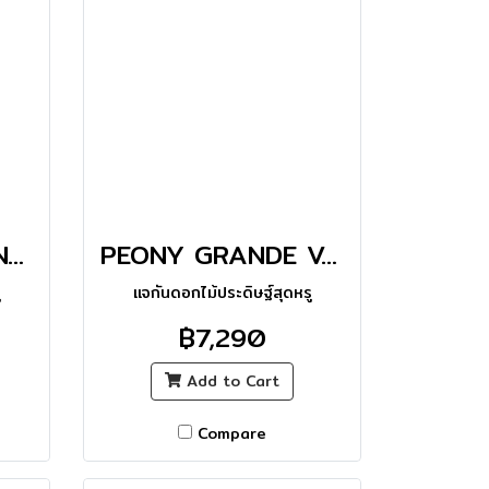
TULIPxPOPPY TINY MASTERPIECE VASE_L
PEONY GRANDE VASE_L
ู
แจกันดอกไม้ประดิษฐ์สุดหรู
฿7,290
Add to Cart
Compare