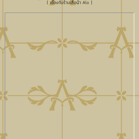
( เยื้องกับร้านเสื้อผ้า Alo )