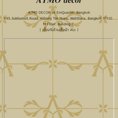
ATMO DECOR at EmQuartier Bangkok
695 Sukhumvit Road, Khlong Tan Nuea, Watthana, Bangkok 10110.
M Floor, Building C.
( เยื้องกับร้านเสื้อผ้า Alo )