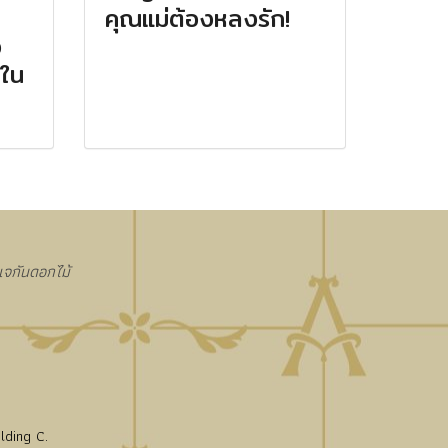
คุณแม่ต้องหลงรัก!
ง
กใน
งแจกันดอกไม้
lding C.