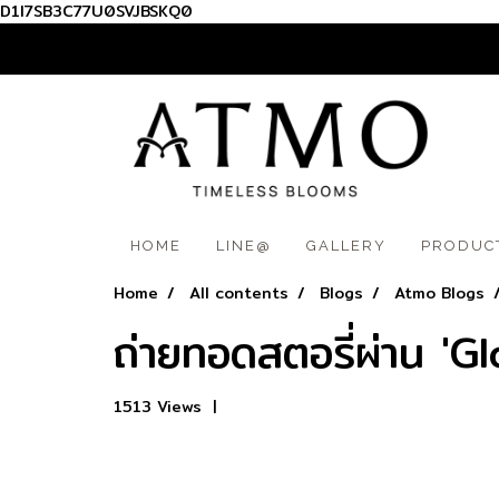
D1I7SB3C77U0SVJBSKQ0
012 345 6789
HOME
LINE@
GALLERY
PRODUC
Home
All contents
Blogs
Atmo Blogs
ถ่ายทอดสตอรี่ผ่าน 'Gl
1513 Views
|