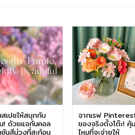
มสเปซให้สนุกกับ
จากเรฟ Pinterest 
ัน! ด้วยแจกันคอล
ของจริงตั้งโต๊ะ! คุ้
ชันสีม่วงที่สะท้อน
ไหมที่จะจ่ายให้