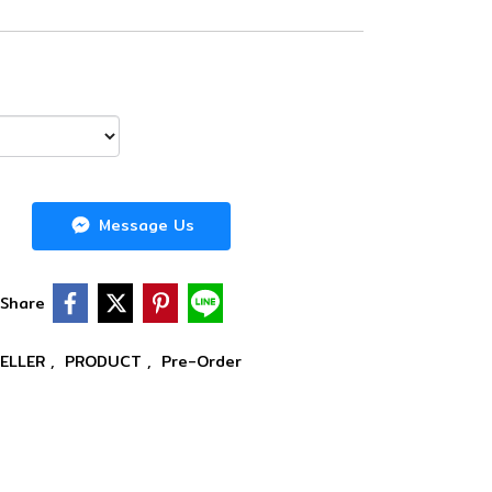
Message Us
Share
SELLER
,
PRODUCT
,
Pre-Order