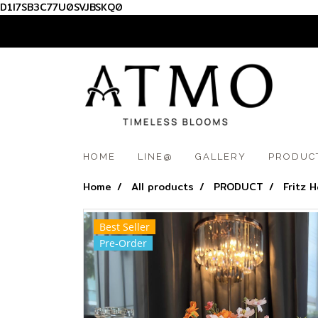
D1I7SB3C77U0SVJBSKQ0
012 345 6789
HOME
LINE@
GALLERY
PRODUC
Home
All products
PRODUCT
Fritz 
Best Seller
Pre-Order