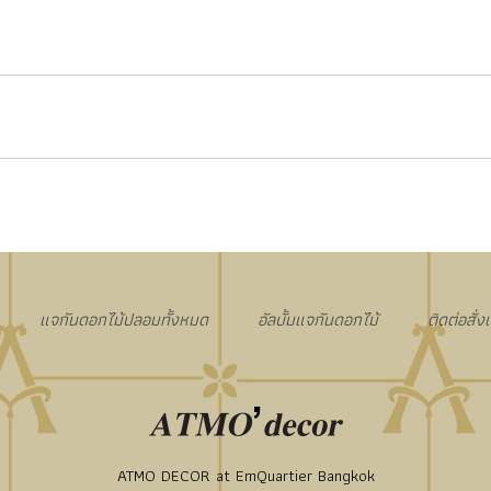
แจกันดอกไม้ปลอมทั้งหมด
อัลบั้มแจกันดอกไม้
ติดต่อสั่
ATMO DECOR at EmQuartier Bangkok