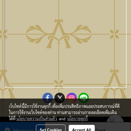
เว็บไซต์นี้มีการใช้งานคุกกี้ เพื่อเพิ่มประสิทธิภาพและประสบการณ์ที่ดี
ในการใช้งานเว็บไซต์ของท่าน ท่านสามารถอ่านรายละเอียดเพิ่มเติม
ได้ที่
นโยบายความเป็นส่วนตัว
and
นโยบายคุกกี้
Copy Right By Atmo Decor Co., Ltd. atmo@seveninnotech.com
Message Us
Set Cookies
Accept All
Add to Cart