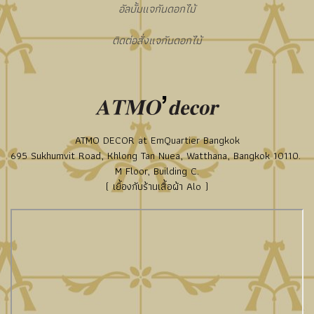
อัลบั้มแจกันดอกไม้
ติดต่อสั่งแจกันดอกไม้
ATMO DECOR at EmQuartier Bangkok
695 Sukhumvit Road, Khlong Tan Nuea, Watthana, Bangkok 10110.
M Floor, Building C.
( เยื้องกับร้านเสื้อผ้า Alo )