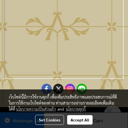
เว็บไซต์นี้มีการใช้งานคุกกี้ เพื่อเพิ่มประสิทธิภาพและประสบการณ์ที่ดี
ในการใช้งานเว็บไซต์ของท่าน ท่านสามารถอ่านรายละเอียดเพิ่มเติม
ได้ที่
นโยบายความเป็นส่วนตัว
and
นโยบายคุกกี้
Copy Right By Atmo Decor Co., Ltd. atmo@seveninnotech.com
Message Us
Set Cookies
Accept All
Add to Cart
Today's visitor
274