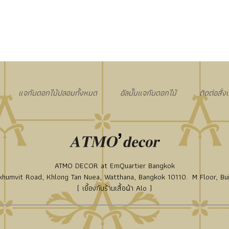
แจกันดอกไม้ปลอมทั้งหมด
อัลบั้มแจกันดอกไม้
ติดต่อสั่
ATMO DECOR at EmQuartier Bangkok
humvit Road, Khlong Tan Nuea, Watthana, Bangkok 10110. M Floor, Bui
( เยื้องกับร้านเสื้อผ้า Alo )