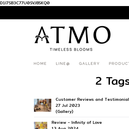
D1I7SB3C77U0SVJBSKQ0
012 345 6789
HOME
LINE@
GALLERY
PRODUC
2 Tags
Customer Reviews and Testimonia
27 Jul 2023
(Gallery)
Review - Infinity of Love
13 Aug 2024