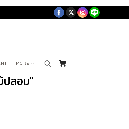
ENT
MORE
ม้ปลอม"