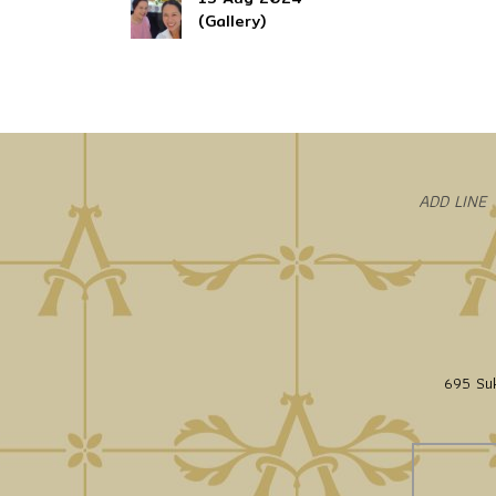
(Gallery)
​ADD LINE
695 Suk