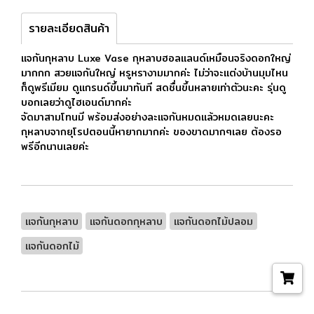
รายละเอียดสินค้า
แจกันกุหลาบ Luxe Vase กุหลาบฮอลแลนด์เหมือนจริงดอกใหญ่
มากกก สวยแจกันใหญ่ หรูหรางามมากค่ะ ไม่ว่าจะแต่งบ้านมุมไหน
ก็ดูพรีเมียม ดูแกรนด์ขึ้นมาทันที สดชื่นขึ้นหลายเท่าตัวนะคะ รุ่นดู
บอกเลยว่าดูไฮเอนด์มากค่ะ
จัดมาสามโทนมี พร้อมส่งอย่างละแจกันหมดแล้วหมดเลยนะคะ
กุหลาบจากยุโรปตอนนี้หายากมากค่ะ ของขาดมากๆเลย ต้องรอ
พรีอีกนานเลยค่ะ
แจกันกุหลาบ
แจกันดอกกุหลาบ
แจกันดอกไม้ปลอม
แจกันดอกไม้