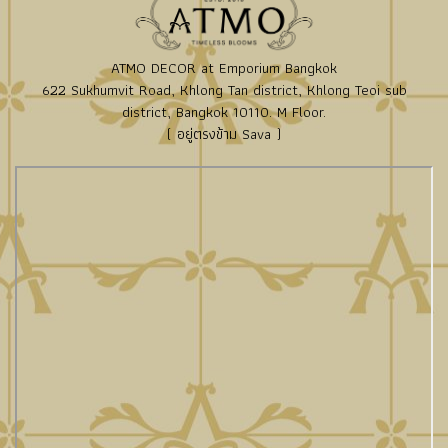
ATMO DECOR at Emporium Bangkok
622 Sukhumvit Road, Khlong Tan district, Khlong Teoi sub
district, Bangkok 10110. M Floor.
( อยู่ตรงข้าม Sava )