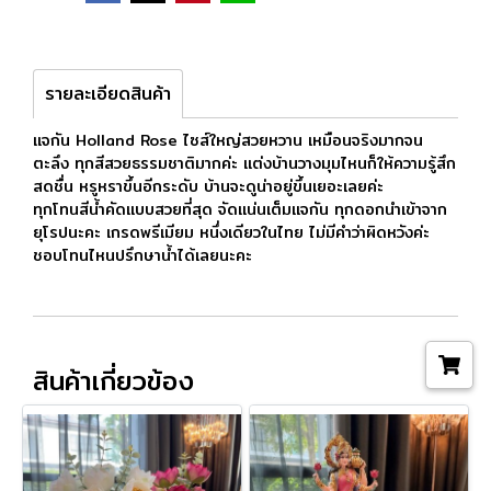
รายละเอียดสินค้า
แจกัน Holland Rose ไซส์ใหญ่สวยหวาน เหมือนจริงมากจน
ตะลึง ทุกสีสวยธรรมชาติมากค่ะ แต่งบ้านวางมุมไหนก็ให้ความรู้สึก
สดชื่น หรูหราขึ้นอีกระดับ บ้านจะดูน่าอยู่ขึ้นเยอะเลยค่ะ
ทุกโทนสีน้ำคัดแบบสวยที่สุด จัดแน่นเต็มแจกัน ทุกดอกนำเข้าจาก
ยุโรปนะคะ เกรดพรีเมียม หนึ่งเดียวในไทย ไม่มีคำว่าผิดหวังค่ะ
ชอบโทนไหนปรึกษาน้ำได้เลยนะคะ
สินค้าเกี่ยวข้อง