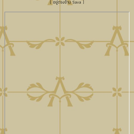
( อยู่ตรงข้าม Sava )