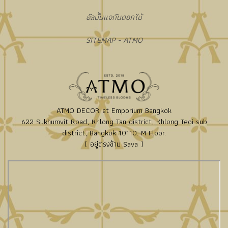
อัลบั้มแจกันดอกไม้
SITEMAP - ATMO
ATMO DECOR at Emporium Bangkok
622 Sukhumvit Road, Khlong Tan district, Khlong Teoi sub
district, Bangkok 10110. M Floor.
( อยู่ตรงข้าม Sava )