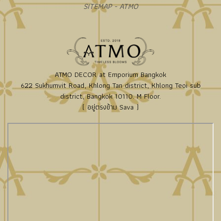
SITEMAP - ATMO
ATMO DECOR at Emporium Bangkok
622 Sukhumvit Road, Khlong Tan district, Khlong Teoi sub
district, Bangkok 10110. M Floor.
( อยู่ตรงข้าม Sava )