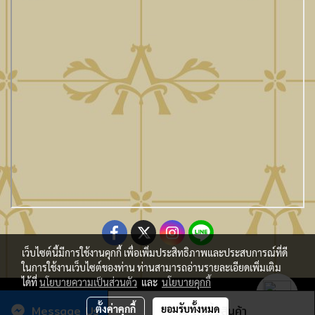
เว็บไซต์นี้มีการใช้งานคุกกี้ เพื่อเพิ่มประสิทธิภาพและประสบการณ์ที่ดี
ในการใช้งานเว็บไซต์ของท่าน ท่านสามารถอ่านรายละเอียดเพิ่มเติม
ได้ที่
นโยบายความเป็นส่วนตัว
และ
นโยบายคุกกี้
Copy Right By Atmo Decor Co., Ltd. atmo@seveninnotech.com
Message Us
ตั้งค่าคุกกี้
ยอมรับทั้งหมด
สั่งซื้อสินค้า