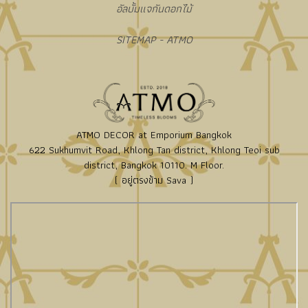
อัลบั้มแจกันดอกไม้
SITEMAP - ATMO
ATMO DECOR at Emporium Bangkok
622 Sukhumvit Road, Khlong Tan district, Khlong Teoi sub
district, Bangkok 10110. M Floor.
( อยู่ตรงข้าม Sava )