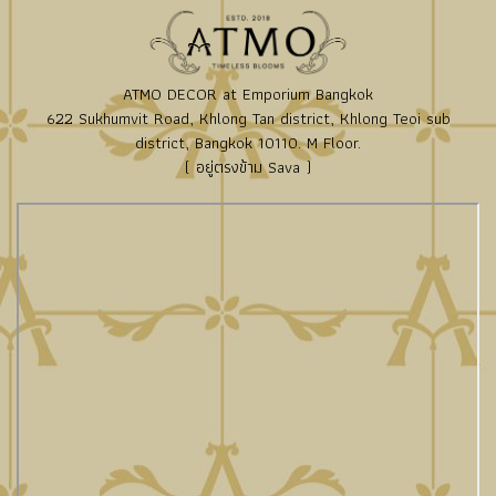
ATMO DECOR at Emporium Bangkok
622 Sukhumvit Road, Khlong Tan district, Khlong Teoi sub
district, Bangkok 10110. M Floor.
( อยู่ตรงข้าม Sava )