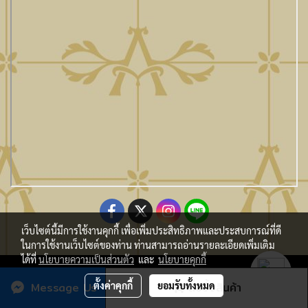
เว็บไซต์นี้มีการใช้งานคุกกี้ เพื่อเพิ่มประสิทธิภาพและประสบการณ์ที่ดี
ในการใช้งานเว็บไซต์ของท่าน ท่านสามารถอ่านรายละเอียดเพิ่มเติม
ได้ที่
นโยบายความเป็นส่วนตัว
และ
นโยบายคุกกี้
Copy Right By Atmo Decor Co., Ltd. atmo@seveninnotech.com
Message Us
ตั้งค่าคุกกี้
ยอมรับทั้งหมด
สั่งซื้อสินค้า
ผู้เข้าชมวันนี้
1,151