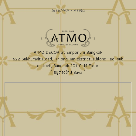
SITEMAP - ATMO
ATMO DECOR at Emporium Bangkok
622 Sukhumvit Road, Khlong Tan district, Khlong Teoi sub
district, Bangkok 10110. M Floor.
( อยู่ตรงข้าม Sava )