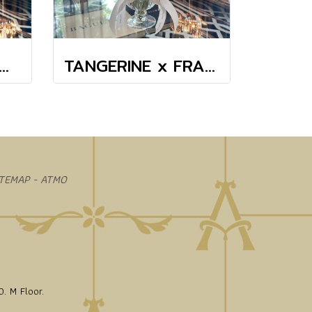
INE x GAMRICH COSMOS TINY MASTERPIECE VASE
TANGERINE x FRANCEROSE COSMOS TINY MASTERPIECE VASE
ITEMAP - ATMO
. M Floor.