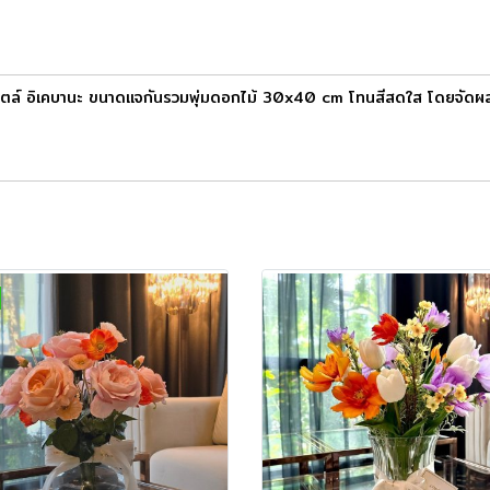
ม้สไตล์ อิเคบานะ ขนาดเเจกันรวมพุ่มดอกไม้ 30x40 cm โทนสีสดใส โดยจั