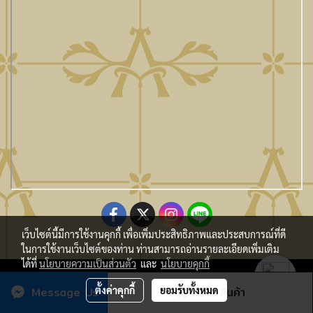
เว็บไซต์นี้มีการใช้งานคุกกี้ เพื่อเพิ่มประสิทธิภาพและประสบการณ์ที่ดี
ในการใช้งานเว็บไซต์ของท่าน ท่านสามารถอ่านรายละเอียดเพิ่มเติม
ได้ที่
นโยบายความเป็นส่วนตัว
และ
นโยบายคุกกี้
Copy Right By Atmo Decor Co., Ltd. atmo@seveninnotech.com
Message Us
ตั้งค่าคุกกี้
ยอมรับทั้งหมด
สั่งซื้อสินค้า
ผู้เข้าชมวันนี้
1,027