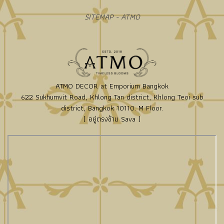
SITEMAP - ATMO
ATMO DECOR at Emporium Bangkok
622 Sukhumvit Road, Khlong Tan district, Khlong Teoi sub
district, Bangkok 10110. M Floor.
( อยู่ตรงข้าม Sava )