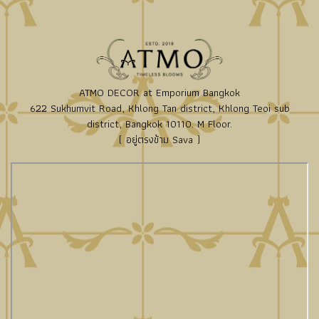
ATMO DECOR at Emporium Bangkok
622 Sukhumvit Road, Khlong Tan district, Khlong Teoi sub
district, Bangkok 10110. M Floor.
( อยู่ตรงข้าม Sava )