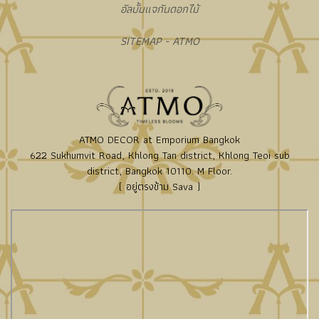
อัลบั้มแจกันดอกไม้
SITEMAP - ATMO
ATMO DECOR at Emporium Bangkok
622 Sukhumvit Road, Khlong Tan district, Khlong Teoi sub
district, Bangkok 10110. M Floor.
( อยู่ตรงข้าม Sava )