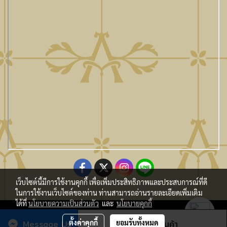
เว็บไซต์นี้มีการใช้งานคุกกี้ เพื่อเพิ่มประสิทธิภาพและประสบการณ์ที่ดี
ในการใช้งานเว็บไซต์ของท่าน ท่านสามารถอ่านรายละเอียดเพิ่มเติม
ได้ที่
นโยบายความเป็นส่วนตัว
และ
นโยบายคุกกี้
Copy Right By Atmo Decor Co., Ltd. atmo@seveninnotech.com
Message Us
ตั้งค่าคุกกี้
ยอมรับทั้งหมด
สั่งซื้อสินค้า