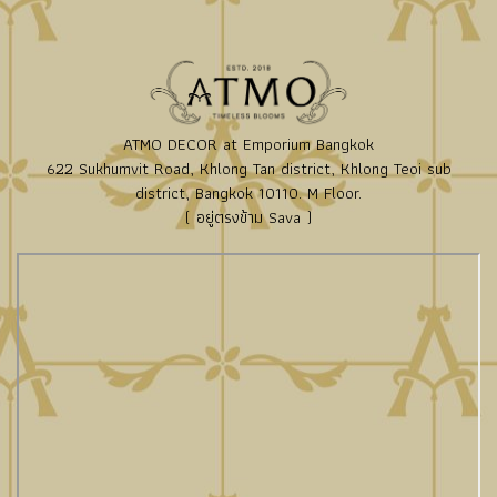
ATMO DECOR at Emporium Bangkok
622 Sukhumvit Road, Khlong Tan district, Khlong Teoi sub
district, Bangkok 10110. M Floor.
( อยู่ตรงข้าม Sava )