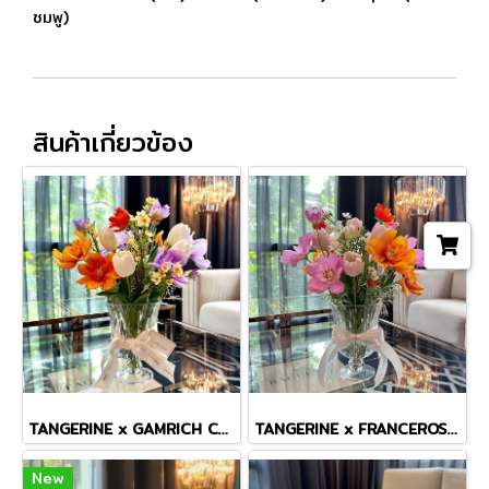
ชมพู)
สินค้าเกี่ยวข้อง
TANGERINE x GAMRICH COSMOS TINY MASTERPIECE VASE
TANGERINE x FRANCEROSE COSMOS TINY MASTERPIECE VASE
New