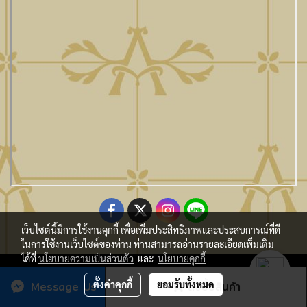
เว็บไซต์นี้มีการใช้งานคุกกี้ เพื่อเพิ่มประสิทธิภาพและประสบการณ์ที่ดี
ในการใช้งานเว็บไซต์ของท่าน ท่านสามารถอ่านรายละเอียดเพิ่มเติม
ได้ที่
นโยบายความเป็นส่วนตัว
และ
นโยบายคุกกี้
Copy Right By Atmo Decor Co., Ltd. atmo@seveninnotech.com
Message Us
ตั้งค่าคุกกี้
ยอมรับทั้งหมด
สั่งซื้อสินค้า
ผู้เข้าชมวันนี้
1,150