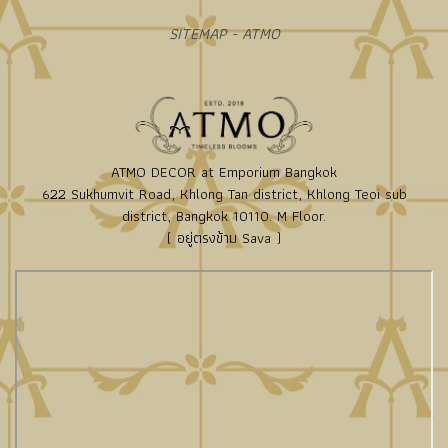
SITEMAP - ATMO
ATMO DECOR at Emporium Bangkok
622 Sukhumvit Road, Khlong Tan district, Khlong Teoi sub
district, Bangkok 10110. M Floor.
( อยู่ตรงข้าม Sava )