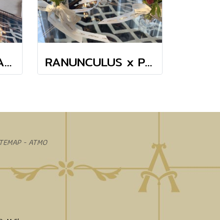
TANGERINE x FRANCEROSE COSMOS TINY MASTERPIECE VASE
RANUNCULUS x POPPY MINI VASE
ITEMAP - ATMO