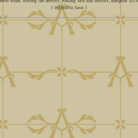
mvit Road, Khlong Tan district, Khlong Teoi sub district, Bangkok 10110
( อยู่ตรงข้าม Sava )