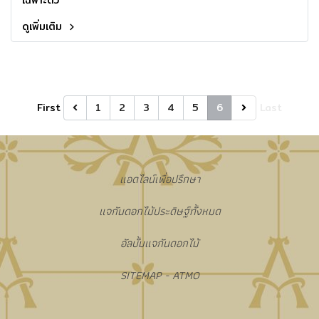
เฉพาะตัว
ดูเพิ่มเติม
First
1
2
3
4
5
6
Last
แอดไลน์เพื่อปรึกษา
แจกันดอกไม้ประดิษฐ์ทั้งหมด
อัลบั้มแจกันดอกไม้
SITEMAP - ATMO