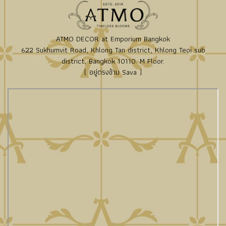
ATMO DECOR at Emporium Bangkok
622 Sukhumvit Road, Khlong Tan district, Khlong Teoi sub
district, Bangkok 10110. M Floor.
( อยู่ตรงข้าม Sava )