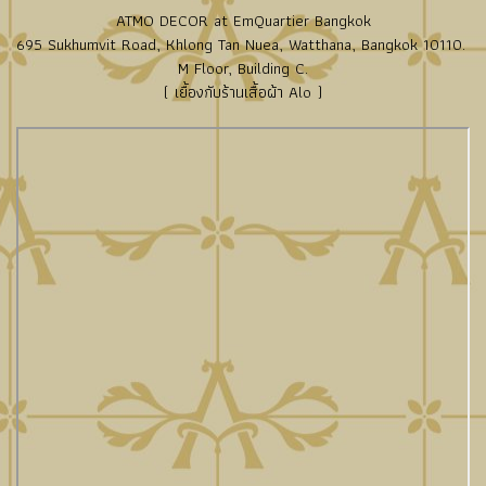
ATMO DECOR at EmQuartier Bangkok
695 Sukhumvit Road, Khlong Tan Nuea, Watthana, Bangkok 10110.
M Floor, Building C.
( เยื้องกับร้านเสื้อผ้า Alo )