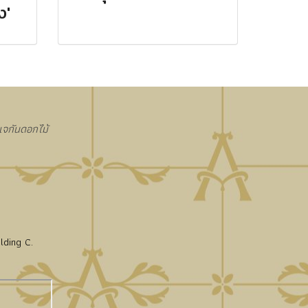
ง'
งแจกันดอกไม้
lding C.