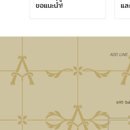
ขอแนะนำ!
และ
​ADD LINE
695 Suk