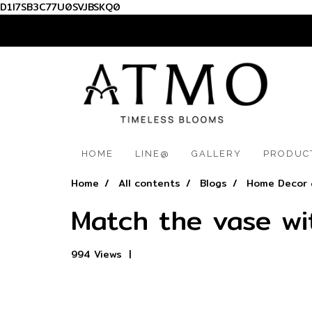
D1I7SB3C77U0SVJBSKQ0
012 345 6789
HOME
LINE@
GALLERY
PRODUC
Home
All contents
Blogs
Home Decor 
Match the vase wit
994 Views
|