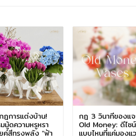
บกฎการแต่งบ้าน!
กฎ 3 วินาทีของแจ
ิมมู้ดความหรูหรา
Old Money: ดีไซน์
ยคู่สีทรงพลัง "ฟ้า
แบบไหนที่แค่มองแ