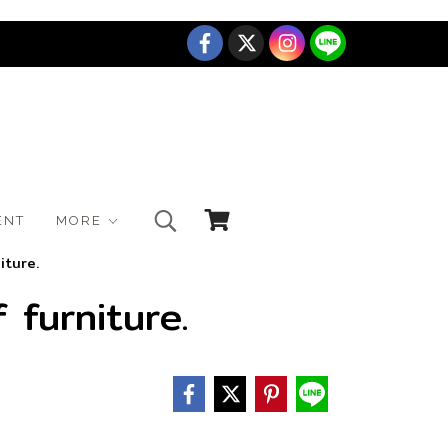
ENT
MORE
iture.
 furniture.