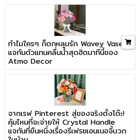
ทำไมใครๆ ก็ตกหลุมรัก Wavey Vase?
แจกันตัวแทนคลื่นน้ำสุดฮิตนาทีนี้ของ
Atmo Decor
จากเรฟ Pinterest สู่ของจริงตั้งโต๊ะ!
คุ้มไหมที่จะจ่ายให้ Crystal Handle
แจกันที่ยืนหนึ่งเรื่องรีเฟรชเอนเนอจี้บวก
ในบ้าน